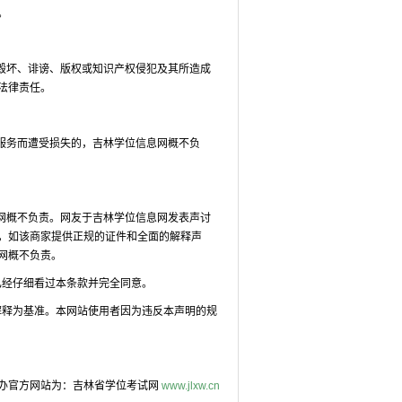
。
毁坏、诽谤、版权或知识产权侵犯及其所造成
法律责任。
服务而遭受损失的，吉林学位信息网概不负
网概不负责。网友于吉林学位信息网发表声讨
，如该商家提供正规的证件和全面的解释声
网概不负责。
已经仔细看过本条款并完全同意。
解释为基准。本网站使用者因为违反本声明的规
办官方网站为：吉林省学位考试网
www.jlxw.cn