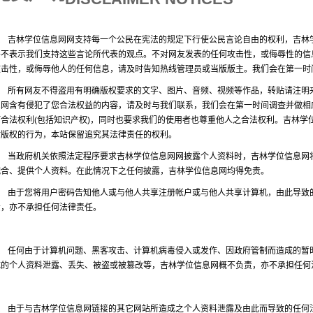
1、 吉林学位信息网网支持每一个公民在宪法的规定下行使公民言论自由的权利，吉林
并不表示我们支持这些言论所代表的观点。不对网友发表的任何攻击性，或侮辱性的信
攻击性，或侮辱他人的任何信息，请及时告知热线管理员或当版版主。我们会在第一时
2、 所有网友不得盗用有明确版权要求的文字、图片、音频、视频等作品，转贴请注明
息网含有侵犯了您合法权益的内容，请及时与我们联系，我们会在第一时间调查并做相
何合法权利(包括知识产权)，同时也要求我们的使用者也尊重他人之合法权利。吉林学
站版权的行为，本站保留追究其法律责任的权利。
3、 当政府机关依照法定程序要求吉林学位信息网网披露个人资料时，吉林学位信息网
配合、提供个人资料。在此情况下之任何披露，吉林学位信息网均得免责。
4、 由于您将用户密码告知他人或与他人共享注册帐户或与他人共享计算机，由此导致
责，亦不承担任何法律责任。
5、 任何由于计算机问题、黑客攻击、计算机病毒侵入或发作、因政府管制而造成的暂
成的个人资料泄露、丢失、被盗或被篡改等，吉林学位信息网概不负责，亦不承担任何
6、 由于与吉林学位信息网链接的其它网站所造成之个人资料泄露及由此而导致的任何